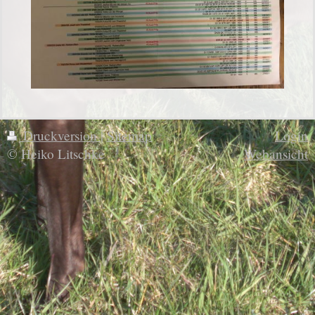
Druckversion
|
Sitemap
Login
© Heiko Litschke
Webansicht