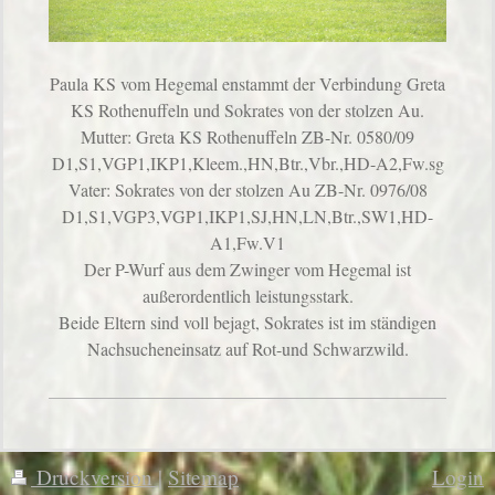
Paula KS vom Hegemal enstammt der Verbindung Greta
KS Rothenuffeln und Sokrates von der stolzen Au.
Mutter: Greta KS Rothenuffeln ZB-Nr. 0580/09
D1,S1,VGP1,IKP1,Kleem.,HN,Btr.,Vbr.,HD-A2,Fw.sg
Vater: Sokrates von der stolzen Au ZB-Nr. 0976/08
D1,S1,VGP3,VGP1,IKP1,SJ,HN,LN,Btr.,SW1,HD-
A1,Fw.V1
Der P-Wurf aus dem Zwinger vom Hegemal ist
außerordentlich leistungsstark.
Beide Eltern sind voll bejagt, Sokrates ist im ständigen
Nachsucheneinsatz auf Rot-und Schwarzwild.
Druckversion
|
Sitemap
Login